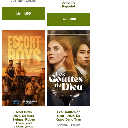
Animaux : Chiens
Johanne
Rigoulot
Lien IMBD
Lien IMBD
Escort Boys -
Les Gouttes de
2024, De Marc
Dieu – 2023, De
Syrigas, Ruben
Quoc Dang Tran
Alves, Yael
Animaux : Poules
Lebrati Attuil