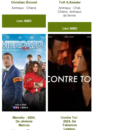
Christian Bonnet
Toff A.Kessler
Animaux : Chiens
Animaux : Chat,
Chiens, Animaux
de ferme
Lien IMBD
Lien IMBD
Mercato - 2024,
Contre Toi -
De Jérémie
2024, De
Marcus
Fabienne
Lesieur,