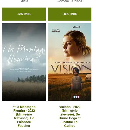
Chats
Animaux : Chiens
Lien IMBD
Lien IMBD
Et la Montagne
Visions - 2022
Fleurira - 2022
(Mini série
(Mini-série
télévisée), De
télévisée), De
Bruno Dega et
Éléonore
Jeanne Le
Faucher
Guillou