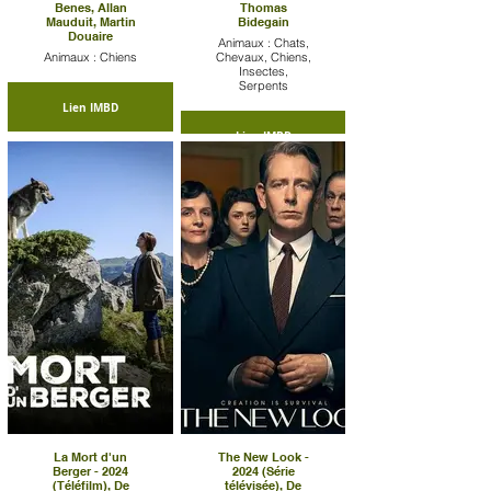
Benes, Allan
Thomas
Mauduit, Martin
Bidegain
Douaire
Animaux : Chats,
Animaux : Chiens
Chevaux, Chiens,
Insectes,
Serpents
Lien IMBD
Lien IMBD
La Mort d'un
The New Look -
Berger - 2024
2024 (Série
(Téléfilm), De
télévisée), De