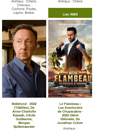
Animaux : Chiens,
Animaux : Chiens
Chevaux,
Cochons, Poules,
Lapins, Brebis
Lien IMBD
Lien IMBD
Bellefond - 2022
Le Flambeau :
(Téléfilm), De
Les Aventuriers
Anne-Charlotte
de Chupacabra -
Kassab, Cécile
2022 (Série
Guillaume,
télévisée, De
Morgan
Jonathan Cohen
Spillemaecker
Animaux :