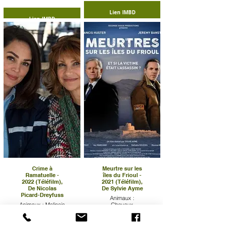
Lien IMBD
Lien IMBD
Crime à
Meurtre sur les
Ramatuelle -
îles du Frioul -
2022 (Téléfilm),
2021 (Téléfilm),
De Nicolas
De Sylvie Ayme
Picard-Dreyfuss
Animaux :
Animaux : Malinois
Chevaux
Lien IMBD
Lien IMBD