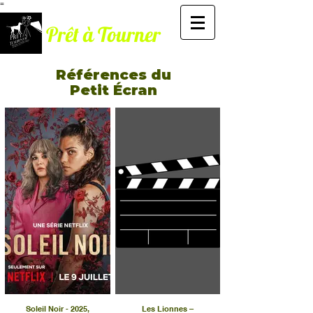
=
Prêt à Tourner
Références du
Petit Écran
Soleil Noir - 2025,
Les Lionnes –