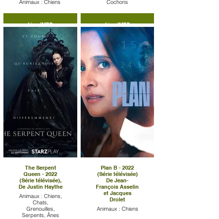
Animaux : Chiens
Cochons
Lien IMBD
Lien IMBD
The Serpent
Plan B - 2022
Queen - 2022
(Série télévisée)
(Série télévisée),
De Jean-
De Justin Haythe
François Asselin
et Jacques
Animaux : Chiens,
Drolet
Chats,
Grenouilles,
Animaux : Chiens
Serpents, Ânes